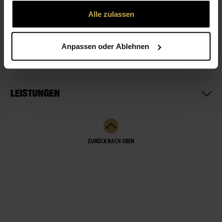
gesammelt haben.
Alle zulassen
ÖFFNUNGSZEITEN
Anpassen oder Ablehnen
NICHT LIEFERBEREIT
LEISTUNGEN
ZURÜCK NACH OBEN