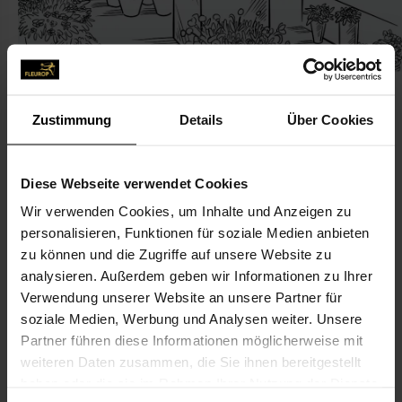
Zustimmung
Details
Über Cookies
KONTAKT
Diese Webseite verwendet Cookies
Wir verwenden Cookies, um Inhalte und Anzeigen zu
Blumenhaus Schröder
personalisieren, Funktionen für soziale Medien anbieten
Schröder, Marion
zu können und die Zugriffe auf unsere Website zu
Weinbergstr. 1
analysieren. Außerdem geben wir Informationen zu Ihrer
Verwendung unserer Website an unsere Partner für
17279 Lychen
soziale Medien, Werbung und Analysen weiter. Unsere
Partner führen diese Informationen möglicherweise mit
039888-28 25
weiteren Daten zusammen, die Sie ihnen bereitgestellt
039888-439 10
haben oder die sie im Rahmen Ihrer Nutzung der Dienste
bhschroe@googlemail.com