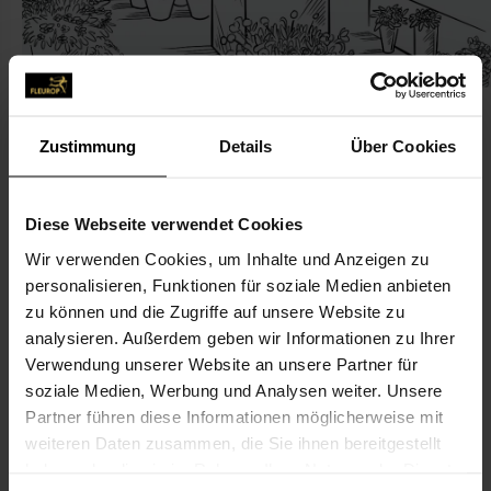
Zustimmung
Details
Über Cookies
KONTAKT
Diese Webseite verwendet Cookies
Wir verwenden Cookies, um Inhalte und Anzeigen zu
Blumen + Floristik Elmar Heil
personalisieren, Funktionen für soziale Medien anbieten
Tietze, Karin
zu können und die Zugriffe auf unsere Website zu
Rabanus-Maurus-Str. 16
analysieren. Außerdem geben wir Informationen zu Ihrer
Verwendung unserer Website an unsere Partner für
36100 Petersberg
soziale Medien, Werbung und Analysen weiter. Unsere
Partner führen diese Informationen möglicherweise mit
0661-627 79
weiteren Daten zusammen, die Sie ihnen bereitgestellt
0661-60 55 61
haben oder die sie im Rahmen Ihrer Nutzung der Dienste
k.tietze@blumen-heil.de