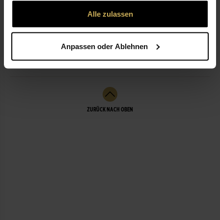
gesammelt haben.
Alle zulassen
NICHT LIEFERBEREIT
Anpassen oder Ablehnen
LEISTUNGEN
ZURÜCK NACH OBEN