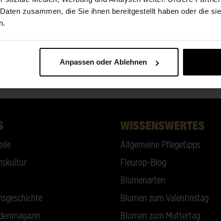
ÜBER UNS
 Daten zusammen, die Sie ihnen bereitgestellt haben oder die s
n.
Friedhofsflorist
Anpassen oder Ablehnen
ZURÜCK NACH OBEN
S
WISSENSWERTES
eile
Allgemeine Pflegetipps
skultur
Fleurop-Blog
Blumenarten
sgeschichte
Blumen zum Valentinstag
denmagazin
Blumen zum Muttertag