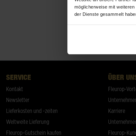
möglicherweise mit weiteren
der Dienste gesammelt habe
SERVICE
ÜBER UN
Kontakt
Fleurop-Vort
Newsletter
Unternehmen
Lieferkosten und -zeiten
Karriere
Weltweite Lieferung
Unternehmen
Fleurop-Gutschein kaufen
Fleurop-Kun