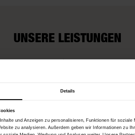
UNSERE LEISTUNGEN
Wir kümmern uns
rop-Gutscheine
auch um Extra-
4-Sterne
Wünsche
Details
Cookies
nhalte und Anzeigen zu personalisieren, Funktionen für soziale
Website zu analysieren. Außerdem geben wir Informationen zu I
r soziale Medien, Werbung und Analysen weiter. Unsere Partner