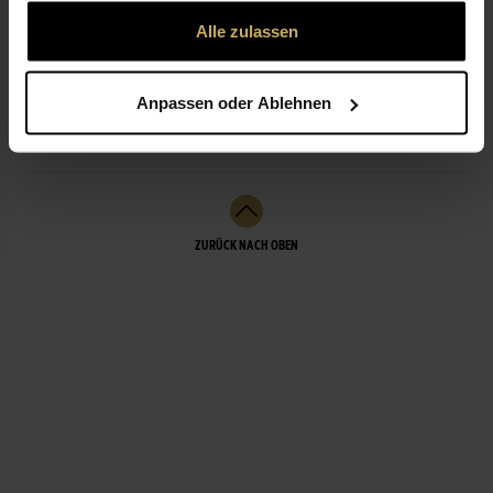
gesammelt haben.
Alle zulassen
ÖFFNUNGSZEITEN
Anpassen oder Ablehnen
LEISTUNGEN
ZURÜCK NACH OBEN