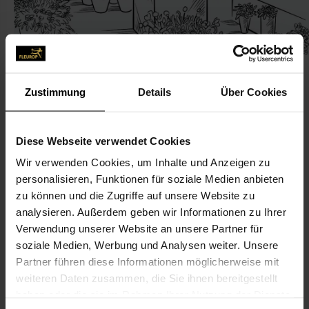
Zustimmung
Details
Über Cookies
KONTAKT
Diese Webseite verwendet Cookies
Wir verwenden Cookies, um Inhalte und Anzeigen zu
Blumenfachgeschäft
personalisieren, Funktionen für soziale Medien anbieten
Steyer-Eggert, Kati, Blumenfachgeschäft
zu können und die Zugriffe auf unsere Website zu
Zeitzer Str. 18 a
analysieren. Außerdem geben wir Informationen zu Ihrer
Verwendung unserer Website an unsere Partner für
04523 Pegau
soziale Medien, Werbung und Analysen weiter. Unsere
Partner führen diese Informationen möglicherweise mit
034296-762 43
weiteren Daten zusammen, die Sie ihnen bereitgestellt
haben oder die sie im Rahmen Ihrer Nutzung der Dienste
britsteyer@web.de