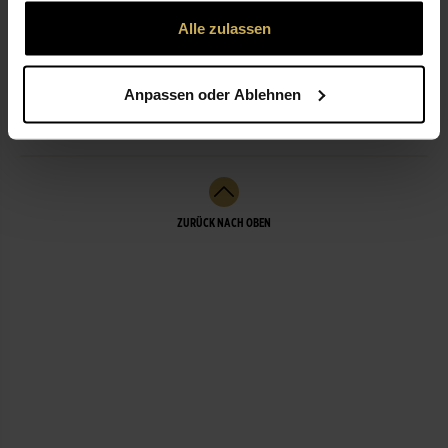
gesammelt haben.
Alle zulassen
ÖFFNUNGSZEITEN
Anpassen oder Ablehnen
LEISTUNGEN
ZURÜCK NACH OBEN