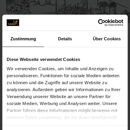
Zustimmung
Details
Über Cookies
KONTAKT
Diese Webseite verwendet Cookies
Wir verwenden Cookies, um Inhalte und Anzeigen zu
Blumen Christian Emke
personalisieren, Funktionen für soziale Medien anbieten
Blumen Christian Emke
zu können und die Zugriffe auf unsere Website zu
Lange Str. 73
analysieren. Außerdem geben wir Informationen zu Ihrer
Verwendung unserer Website an unsere Partner für
49661 Cloppenburg
soziale Medien, Werbung und Analysen weiter. Unsere
Partner führen diese Informationen möglicherweise mit
04471-26 38
weiteren Daten zusammen, die Sie ihnen bereitgestellt
04471-87 96 33
haben oder die sie im Rahmen Ihrer Nutzung der Dienste
blumen.emke@t-online.de