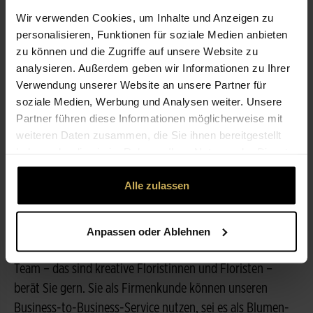
Wir verwenden Cookies, um Inhalte und Anzeigen zu
personalisieren, Funktionen für soziale Medien anbieten
ÖFFNUNGSZEITEN
zu können und die Zugriffe auf unsere Website zu
analysieren. Außerdem geben wir Informationen zu Ihrer
Verwendung unserer Website an unsere Partner für
LEISTUNGEN
soziale Medien, Werbung und Analysen weiter. Unsere
Partner führen diese Informationen möglicherweise mit
weiteren Daten zusammen, die Sie ihnen bereitgestellt
ÜBER UNS
haben oder die sie im Rahmen Ihrer Nutzung der Dienste
gesammelt haben.
Frische Blumen, fachgerecht verarbeitet und kreativ
Alle zulassen
gestaltet – das ist unser Selbstverständnis als Floristik-
Fachbetrieb. In unserem Geschäft finden Sie eine große
Auswahl verschiedener saisonaler Blumensträuße und
Anpassen oder Ablehnen
anderer floristischer Werkstücke für jeden Anlass. Unser
Team – das sind kreative Floristinnen und Floristen –
berät Sie gern. Sie als Firmenkunde können unseren
Business-to-Business-Service nutzen, sei es als Blumen-