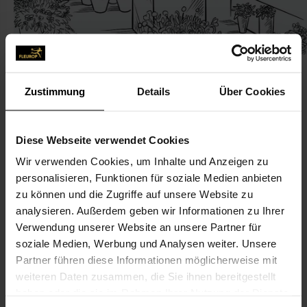
Zustimmung
Details
Über Cookies
KONTAKT
Diese Webseite verwendet Cookies
Wir verwenden Cookies, um Inhalte und Anzeigen zu
Blumenladen
personalisieren, Funktionen für soziale Medien anbieten
Brennenstuhl, Stephan
zu können und die Zugriffe auf unsere Website zu
Marktplatz 12
analysieren. Außerdem geben wir Informationen zu Ihrer
Verwendung unserer Website an unsere Partner für
75223 Niefern-Öschelbronn
soziale Medien, Werbung und Analysen weiter. Unsere
Partner führen diese Informationen möglicherweise mit
07233-60 86
weiteren Daten zusammen, die Sie ihnen bereitgestellt
07233-94 15 64
haben oder die sie im Rahmen Ihrer Nutzung der Dienste
blumen.brennenstuhl@web.de