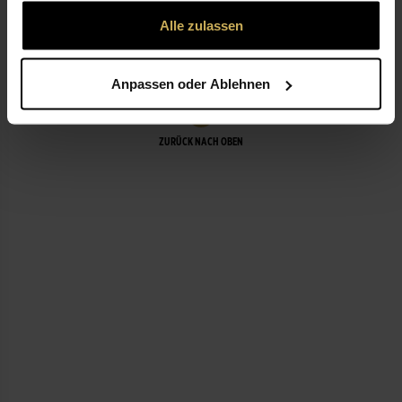
gesammelt haben.
Alle zulassen
LEISTUNGEN
Anpassen oder Ablehnen
ZURÜCK NACH OBEN