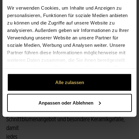
Wir verwenden Cookies, um Inhalte und Anzeigen zu
personalisieren, Funktionen für soziale Medien anbieten
ÖFFNUNGSZEITEN
zu können und die Zugriffe auf unsere Website zu
analysieren. Außerdem geben wir Informationen zu Ihrer
Verwendung unserer Website an unsere Partner für
LEISTUNGEN
soziale Medien, Werbung und Analysen weiter. Unsere
Partner führen diese Informationen möglicherweise mit
weiteren Daten zusammen, die Sie ihnen bereitgestellt
ÜBER UNS
haben oder die sie im Rahmen Ihrer Nutzung der Dienste
gesammelt haben.
Willkommen bei Blumen Müller
Alle zulassen
Seit 1919 ist Blumen Müller Ihr Florist in Stuttgart. Unsere
Spezialität ist Floristik, die mit Natürlichkeit und Eleganz
begeistert.
Anpassen oder Ablehnen
Besonderen Wert legen wir dabei auf ein stets aktuelles
Schnittblumenangebot und besondere Keramikgefäße,
damit
jedes