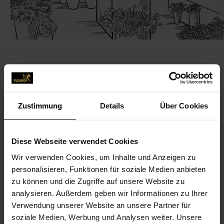
KONTAKT
Zustimmung
Details
Über Cookies
Blumen Güth
Güth, Tilmann, Blumen Güth
Diese Webseite verwendet Cookies
Kupfertorstr. 32
Wir verwenden Cookies, um Inhalte und Anzeigen zu
79206 Breisach am Rhein
personalisieren, Funktionen für soziale Medien anbieten
zu können und die Zugriffe auf unsere Website zu
analysieren. Außerdem geben wir Informationen zu Ihrer
07667-75 05
Verwendung unserer Website an unsere Partner für
07667-63 04
soziale Medien, Werbung und Analysen weiter. Unsere
info@blumen-gueth.de