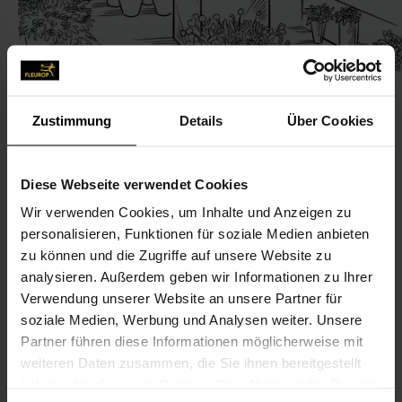
Zustimmung
Details
Über Cookies
KONTAKT
Diese Webseite verwendet Cookies
Wir verwenden Cookies, um Inhalte und Anzeigen zu
Blumen-Hertweck
personalisieren, Funktionen für soziale Medien anbieten
Blumen-Hertweck Inh. Nikolaus Hertweck
zu können und die Zugriffe auf unsere Website zu
Friedrich-Ebert-Str. 2
analysieren. Außerdem geben wir Informationen zu Ihrer
Verwendung unserer Website an unsere Partner für
76571 Gaggenau
soziale Medien, Werbung und Analysen weiter. Unsere
Partner führen diese Informationen möglicherweise mit
07225-13 36
weiteren Daten zusammen, die Sie ihnen bereitgestellt
07225-759 93
haben oder die sie im Rahmen Ihrer Nutzung der Dienste
info@blumen-hertweck.de