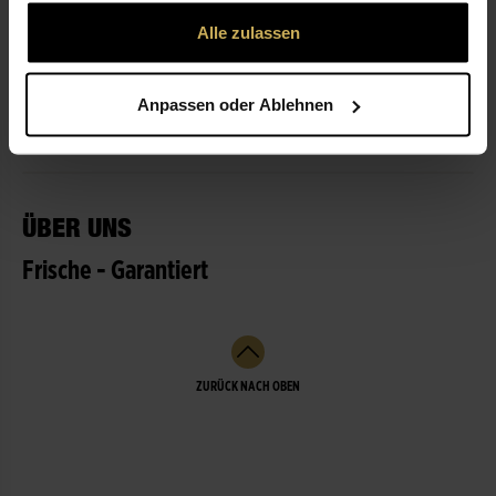
gesammelt haben.
Alle zulassen
ÖFFNUNGSZEITEN
Anpassen oder Ablehnen
LEISTUNGEN
ÜBER UNS
Frische - Garantiert
ZURÜCK NACH OBEN