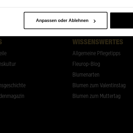
ZURÜCK NACH OBEN
Anpassen oder Ablehnen
S
WISSENSWERTES
eile
Allgemeine Pflegetipps
skultur
Fleurop-Blog
Blumenarten
sgeschichte
Blumen zum Valentinstag
denmagazin
Blumen zum Muttertag