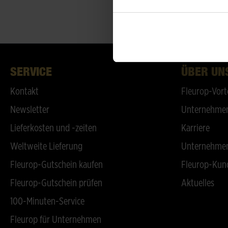
SERVICE
ÜBER UN
Kontakt
Fleurop-Vort
Newsletter
Unternehmen
Lieferkosten und -zeiten
Karriere
Weltweite Lieferung
Unternehmen
Fleurop-Gutschein kaufen
Fleurop-Kun
Fleurop-Gutschein prüfen
Aktuelles
100-Minuten-Service
Fleurop für Unternehmen