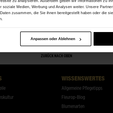
ÜBER UNS
Website zu analysieren. Außerdem geben wir Informationen zu I
r soziale Medien, Werbung und Analysen weiter. Unsere Partner
 Daten zusammen, die Sie ihnen bereitgestellt haben oder die s
www.gc-wunsch.de
n.
Anpassen oder Ablehnen
ZURÜCK NACH OBEN
S
WISSENSWERTES
eile
Allgemeine Pflegetipps
skultur
Fleurop-Blog
Blumenarten