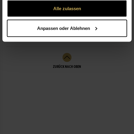
gesammelt haben.
Alle zulassen
ÖFFNUNGSZEITEN
Anpassen oder Ablehnen
LEISTUNGEN
ZURÜCK NACH OBEN