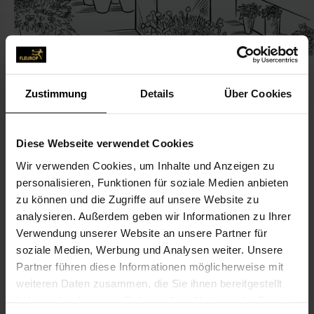
Zustimmung
Details
Über Cookies
KONTAKT
Diese Webseite verwendet Cookies
Wir verwenden Cookies, um Inhalte und Anzeigen zu
Blumenfee
personalisieren, Funktionen für soziale Medien anbieten
Farrenkopf Marina, Blumenfee
zu können und die Zugriffe auf unsere Website zu
Hauptstr. 169
analysieren. Außerdem geben wir Informationen zu Ihrer
Verwendung unserer Website an unsere Partner für
97896 Freudenberg
soziale Medien, Werbung und Analysen weiter. Unsere
Partner führen diese Informationen möglicherweise mit
09375-3799803
weiteren Daten zusammen, die Sie ihnen bereitgestellt
09375-3799804
haben oder die sie im Rahmen Ihrer Nutzung der Dienste
marina1981@gmx.de