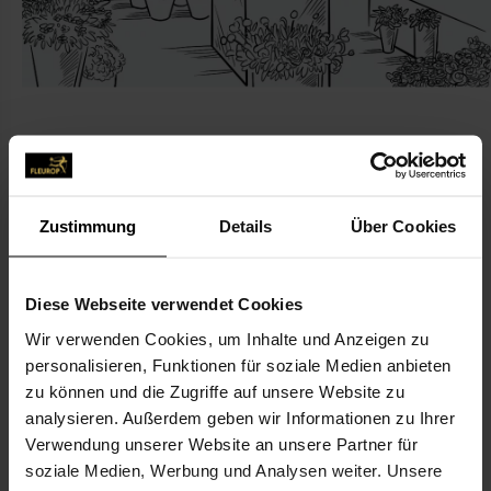
KONTAKT
Zustimmung
Details
Über Cookies
Blumen Hettmann
Diese Webseite verwendet Cookies
Büring Jens, Blumen-Hettmann
Platz der Demokratie 3
Wir verwenden Cookies, um Inhalte und Anzeigen zu
personalisieren, Funktionen für soziale Medien anbieten
15236 Frankfurt (Oder)
zu können und die Zugriffe auf unsere Website zu
analysieren. Außerdem geben wir Informationen zu Ihrer
0335-54 44 82
Verwendung unserer Website an unsere Partner für
0335-52 77 61
soziale Medien, Werbung und Analysen weiter. Unsere
blumenhettmann@yahoo.de