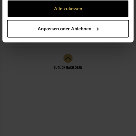
gesammelt haben.
Alle zulassen
ÖFFNUNGSZEITEN
Anpassen oder Ablehnen
LEISTUNGEN
ZURÜCK NACH OBEN