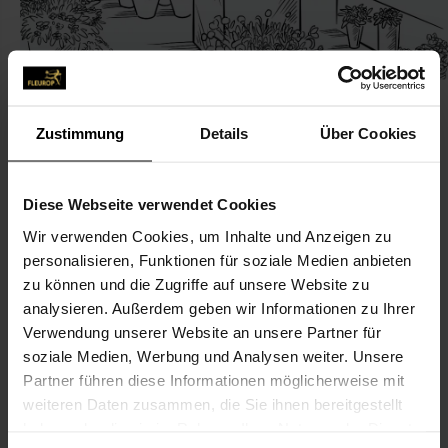
Zustimmung
Details
Über Cookies
KONTAKT
Diese Webseite verwendet Cookies
Wir verwenden Cookies, um Inhalte und Anzeigen zu
Blumen & Floristik
personalisieren, Funktionen für soziale Medien anbieten
Blumen & Floristik Ilona Maaß e.K.
zu können und die Zugriffe auf unsere Website zu
Woldegker Str. 3
analysieren. Außerdem geben wir Informationen zu Ihrer
Verwendung unserer Website an unsere Partner für
17291 Prenzlau
soziale Medien, Werbung und Analysen weiter. Unsere
Partner führen diese Informationen möglicherweise mit
039853-23 30
weiteren Daten zusammen, die Sie ihnen bereitgestellt
039853-352 00
haben oder die sie im Rahmen Ihrer Nutzung der Dienste
info@blumenhaus-maass.de