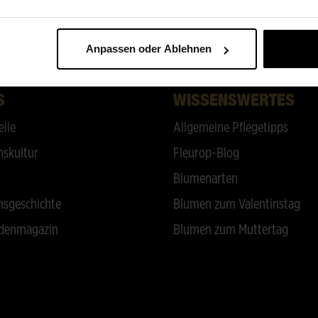
ZURÜCK NACH OBEN
Anpassen oder Ablehnen
S
WISSENSWERTES
eile
Allgemeine Pflegetipps
skultur
Fleurop-Blog
Blumenarten
sgeschichte
Blumen zum Valentinstag
denmagazin
Blumen zum Muttertag