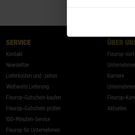
SERVICE
ÜBER UN
Kontakt
Fleurop-Vort
Newsletter
Unternehmen
Lieferkosten und -zeiten
Karriere
Weltweite Lieferung
Unternehmen
Fleurop-Gutschein kaufen
Fleurop-Kun
Fleurop-Gutschein prüfen
Aktuelles
100-Minuten-Service
Fleurop für Unternehmen