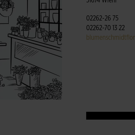
51674 Wiehl
02262-26 75
02262-70 13 22
blumenschmidtflo