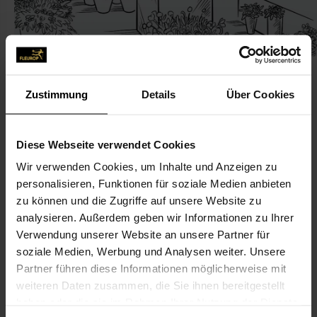
Zustimmung
Details
Über Cookies
KONTAKT
Diese Webseite verwendet Cookies
Wir verwenden Cookies, um Inhalte und Anzeigen zu
Blumenhaus Coy
personalisieren, Funktionen für soziale Medien anbieten
Blumenhaus Coy Inh. Thomas Lindinger e.K.
zu können und die Zugriffe auf unsere Website zu
Ringstr. 94
analysieren. Außerdem geben wir Informationen zu Ihrer
Verwendung unserer Website an unsere Partner für
64807 Dieburg
soziale Medien, Werbung und Analysen weiter. Unsere
Partner führen diese Informationen möglicherweise mit
06071-220 41
weiteren Daten zusammen, die Sie ihnen bereitgestellt
06071-223 23
haben oder die sie im Rahmen Ihrer Nutzung der Dienste
lindinger@blumen-coy.de