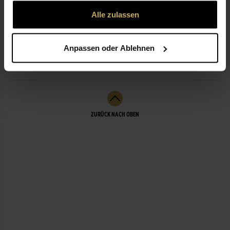
gesammelt haben.
Alle zulassen
ÖFFNUNGSZEITEN
Anpassen oder Ablehnen
LEISTUNGEN
ZURÜCK NACH OBEN