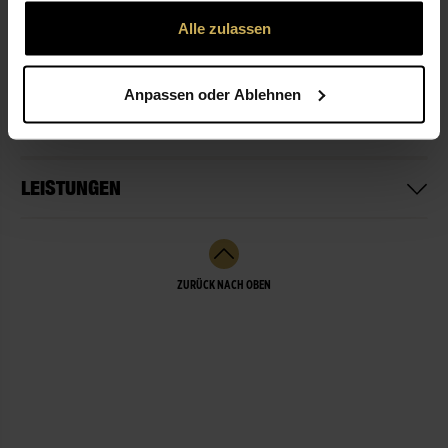
gesammelt haben.
Alle zulassen
ÖFFNUNGSZEITEN
Anpassen oder Ablehnen
NICHT LIEFERBEREIT
LEISTUNGEN
ZURÜCK NACH OBEN