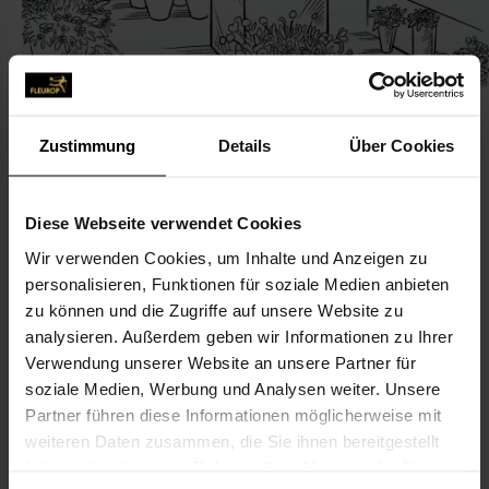
Zustimmung
Details
Über Cookies
KONTAKT
Diese Webseite verwendet Cookies
Wir verwenden Cookies, um Inhalte und Anzeigen zu
Blumenhaus Engel
personalisieren, Funktionen für soziale Medien anbieten
Engel, Hartwig-Uwe
zu können und die Zugriffe auf unsere Website zu
Annostr. 6
analysieren. Außerdem geben wir Informationen zu Ihrer
Verwendung unserer Website an unsere Partner für
57489 Drolshagen
soziale Medien, Werbung und Analysen weiter. Unsere
Partner führen diese Informationen möglicherweise mit
02761-722 82
weiteren Daten zusammen, die Sie ihnen bereitgestellt
haben oder die sie im Rahmen Ihrer Nutzung der Dienste
uwe.engel@blumenhaus-engel.de