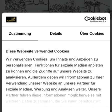
Zustimmung
Details
Über Cookies
KONTAKT
Diese Webseite verwendet Cookies
Wir verwenden Cookies, um Inhalte und Anzeigen zu
Blumen Team Hessenauer
personalisieren, Funktionen für soziale Medien anbieten
Bohn, Manuela & Sabine Gold GbR
zu können und die Zugriffe auf unsere Website zu
Sebaldstr. 23
analysieren. Außerdem geben wir Informationen zu Ihrer
Verwendung unserer Website an unsere Partner für
73525 Schwäbisch Gmünd
soziale Medien, Werbung und Analysen weiter. Unsere
Partner führen diese Informationen möglicherweise mit
07171-28 22
weiteren Daten zusammen, die Sie ihnen bereitgestellt
07171-625 11
haben oder die sie im Rahmen Ihrer Nutzung der Dienste
blumen-team-hessenauer@t-online.de