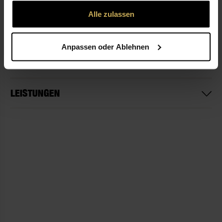
gesammelt haben.
Alle zulassen
ÖFFNUNGSZEITEN
Anpassen oder Ablehnen
NICHT LIEFERBEREIT
LEISTUNGEN