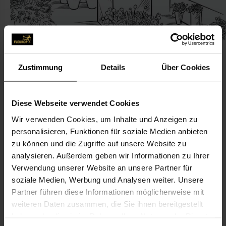
Zustimmung
Details
Über Cookies
KONTAKT
Diese Webseite verwendet Cookies
Wir verwenden Cookies, um Inhalte und Anzeigen zu
Blumen Jessica Labahn
personalisieren, Funktionen für soziale Medien anbieten
Labahn, Jessica, Blumen Jessica Labahn
zu können und die Zugriffe auf unsere Website zu
Castroper Str. 39
analysieren. Außerdem geben wir Informationen zu Ihrer
Verwendung unserer Website an unsere Partner für
45665 Recklinghausen
soziale Medien, Werbung und Analysen weiter. Unsere
Partner führen diese Informationen möglicherweise mit
02361-90 07 18
weiteren Daten zusammen, die Sie ihnen bereitgestellt
02361-90 07 41
haben oder die sie im Rahmen Ihrer Nutzung der Dienste
Jessilabahn@gmail.com