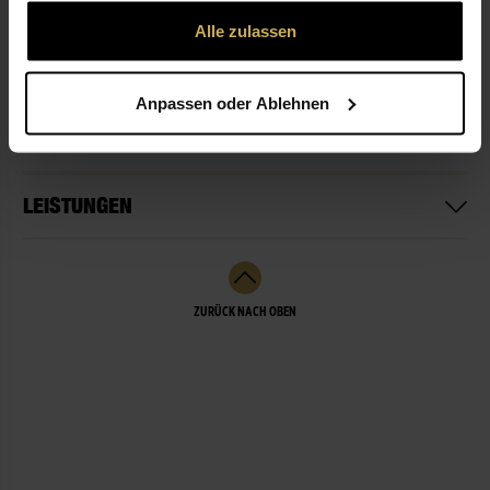
gesammelt haben.
Alle zulassen
ÖFFNUNGSZEITEN
Anpassen oder Ablehnen
NICHT LIEFERBEREIT
LEISTUNGEN
ZURÜCK NACH OBEN