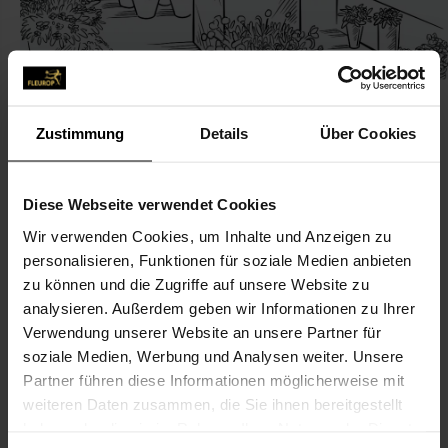
Zustimmung
Details
Über Cookies
KONTAKT
Diese Webseite verwendet Cookies
Wir verwenden Cookies, um Inhalte und Anzeigen zu
P & S Blumen
personalisieren, Funktionen für soziale Medien anbieten
Schleßelmann P & S Blumen
zu können und die Zugriffe auf unsere Website zu
Erdbeerfeld 8
analysieren. Außerdem geben wir Informationen zu Ihrer
Verwendung unserer Website an unsere Partner für
24161 Altenholz
soziale Medien, Werbung und Analysen weiter. Unsere
Partner führen diese Informationen möglicherweise mit
0431-320 79 24
weiteren Daten zusammen, die Sie ihnen bereitgestellt
haben oder die sie im Rahmen Ihrer Nutzung der Dienste
psblumen@t-online.de