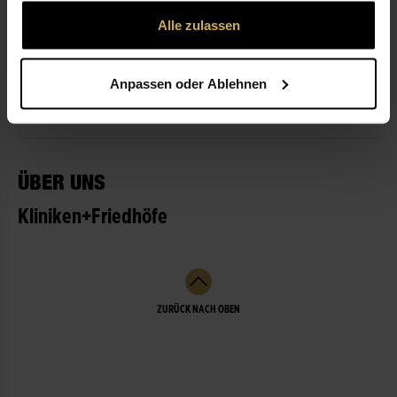
gesammelt haben.
Alle zulassen
ÖFFNUNGSZEITEN
Anpassen oder Ablehnen
LEISTUNGEN
ÜBER UNS
Kliniken+Friedhöfe
ZURÜCK NACH OBEN