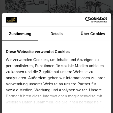
Zustimmung
Details
Über Cookies
KONTAKT
Diese Webseite verwendet Cookies
Wir verwenden Cookies, um Inhalte und Anzeigen zu
Die Naturwerkstatt
personalisieren, Funktionen für soziale Medien anbieten
Schomaker, Susanne
zu können und die Zugriffe auf unsere Website zu
Am Gasthausdamm 13
analysieren. Außerdem geben wir Informationen zu Ihrer
Verwendung unserer Website an unsere Partner für
49808 Lingen
soziale Medien, Werbung und Analysen weiter. Unsere
Partner führen diese Informationen möglicherweise mit
0591-1550
weiteren Daten zusammen, die Sie ihnen bereitgestellt
haben oder die sie im Rahmen Ihrer Nutzung der Dienste
info@blumen-Schomaker.de