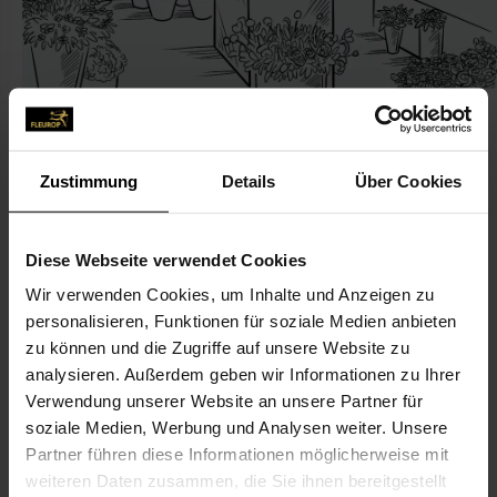
Zustimmung
Details
Über Cookies
KONTAKT
Diese Webseite verwendet Cookies
Sonja's Blumenladen
Wir verwenden Cookies, um Inhalte und Anzeigen zu
Bavelaar, Sonja
personalisieren, Funktionen für soziale Medien anbieten
Bahnhofstr. 27
zu können und die Zugriffe auf unsere Website zu
86424 Dinkelscherben
analysieren. Außerdem geben wir Informationen zu Ihrer
Verwendung unserer Website an unsere Partner für
soziale Medien, Werbung und Analysen weiter. Unsere
08292-13 35
Partner führen diese Informationen möglicherweise mit
08292-33 20
weiteren Daten zusammen, die Sie ihnen bereitgestellt
info@sonjas-blumen.de