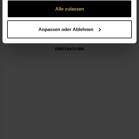
gesammelt haben.
Alle zulassen
LEISTUNGEN
Anpassen oder Ablehnen
ZURÜCK NACH OBEN