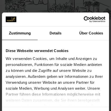
Zustimmung
Details
Über Cookies
KONTAKT
Diese Webseite verwendet Cookies
Wir verwenden Cookies, um Inhalte und Anzeigen zu
Christine Scherbaum
personalisieren, Funktionen für soziale Medien anbieten
Scherbaum, Christine
zu können und die Zugriffe auf unsere Website zu
Böllberger Weg 99
analysieren. Außerdem geben wir Informationen zu Ihrer
Verwendung unserer Website an unsere Partner für
06128 Halle (Saale)
soziale Medien, Werbung und Analysen weiter. Unsere
Partner führen diese Informationen möglicherweise mit
0345-120 25 60
weiteren Daten zusammen, die Sie ihnen bereitgestellt
0345-120 25 60
haben oder die sie im Rahmen Ihrer Nutzung der Dienste
blumenscherbaum@web.de