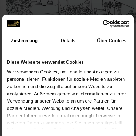
Zustimmung
Details
Über Cookies
KONTAKT
Diese Webseite verwendet Cookies
Wir verwenden Cookies, um Inhalte und Anzeigen zu
Elmshorner Flower
personalisieren, Funktionen für soziale Medien anbieten
Mert Guguk
zu können und die Zugriffe auf unsere Website zu
Kaltenweide 17
analysieren. Außerdem geben wir Informationen zu Ihrer
Verwendung unserer Website an unsere Partner für
25335 Elmshorn
soziale Medien, Werbung und Analysen weiter. Unsere
Partner führen diese Informationen möglicherweise mit
015774650672
weiteren Daten zusammen, die Sie ihnen bereitgestellt
haben oder die sie im Rahmen Ihrer Nutzung der Dienste
elmshornerflower@web.de