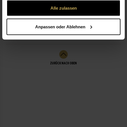
gesammelt haben.
Alle zulassen
ÖFFNUNGSZEITEN
Anpassen oder Ablehnen
LEISTUNGEN
ZURÜCK NACH OBEN