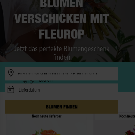
BLUMEN
VERSCHICKEN MIT
FLEUROP
Jetzt das perfekte Blumengeschenk
finden
Verfügbarkeit prüfen
Freude in 150 Länder - schneller als ein
Lächeln
Lieferdatum
DIE BESTSELLER IM AUGUST
BLUMEN FINDEN
Noch heute lieferbar
Noch heute