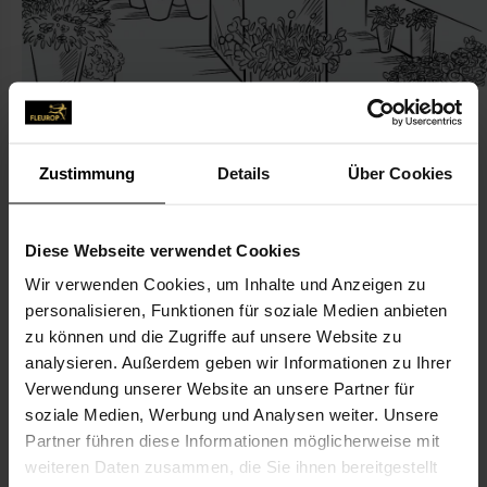
Zustimmung
Details
Über Cookies
KONTAKT
Diese Webseite verwendet Cookies
Blumen Holzheimer
Wir verwenden Cookies, um Inhalte und Anzeigen zu
Schweizer, Sibylle
personalisieren, Funktionen für soziale Medien anbieten
Ludwigstr. 15
zu können und die Zugriffe auf unsere Website zu
analysieren. Außerdem geben wir Informationen zu Ihrer
97346 Iphofen
Verwendung unserer Website an unsere Partner für
soziale Medien, Werbung und Analysen weiter. Unsere
09323-33 74
Partner führen diese Informationen möglicherweise mit
09323-880 20 17
weiteren Daten zusammen, die Sie ihnen bereitgestellt
info@blumen-holzheimer.de