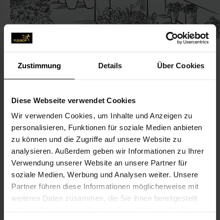
Zustimmung
Details
Über Cookies
KONTAKT
Diese Webseite verwendet Cookies
Wir verwenden Cookies, um Inhalte und Anzeigen zu
Blumen Weber
personalisieren, Funktionen für soziale Medien anbieten
Blumen Weber
zu können und die Zugriffe auf unsere Website zu
Am Hardt 2
analysieren. Außerdem geben wir Informationen zu Ihrer
Verwendung unserer Website an unsere Partner für
93152 Nittendorf
soziale Medien, Werbung und Analysen weiter. Unsere
Partner führen diese Informationen möglicherweise mit
09404-1437
weiteren Daten zusammen, die Sie ihnen bereitgestellt
haben oder die sie im Rahmen Ihrer Nutzung der Dienste
blumen-weber@gmx.de