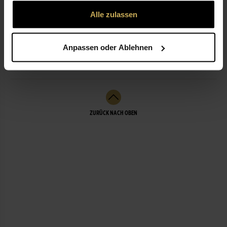
gesammelt haben.
Alle zulassen
ÖFFNUNGSZEITEN
Anpassen oder Ablehnen
LEISTUNGEN
ZURÜCK NACH OBEN