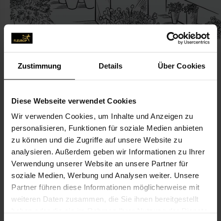
Zustimmung
Details
Über Cookies
KONTAKT
Diese Webseite verwendet Cookies
Wir verwenden Cookies, um Inhalte und Anzeigen zu
Floristenwerkstatt
personalisieren, Funktionen für soziale Medien anbieten
Wesseling, Thomas
zu können und die Zugriffe auf unsere Website zu
Sülzgürtel 1
analysieren. Außerdem geben wir Informationen zu Ihrer
Verwendung unserer Website an unsere Partner für
50937 Köln
soziale Medien, Werbung und Analysen weiter. Unsere
Partner führen diese Informationen möglicherweise mit
0221-46 60 29
weiteren Daten zusammen, die Sie ihnen bereitgestellt
haben oder die sie im Rahmen Ihrer Nutzung der Dienste
mail@floristenwerkstatt.info