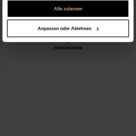
gesammelt haben.
Alle zulassen
LEISTUNGEN
Anpassen oder Ablehnen
ZURÜCK NACH OBEN