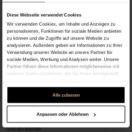
Diese Webseite verwendet Cookies
ÖFFNUNGSZEITEN
Wir verwenden Cookies, um Inhalte und Anzeigen zu
personalisieren, Funktionen für soziale Medien anbieten
LEISTUNGEN
zu können und die Zugriffe auf unsere Website zu
analysieren. Außerdem geben wir Informationen zu Ihrer
Verwendung unserer Website an unsere Partner für
ÜBER UNS
soziale Medien, Werbung und Analysen weiter. Unsere
Partner führen diese Informationen möglicherweise mit
Meisterbetrieb
weiteren Daten zusammen, die Sie ihnen bereitgestellt
haben oder die sie im Rahmen Ihrer Nutzung der Dienste
Willkommen in der Blütenoase Blumen Quellenberg in
gesammelt haben.
Alle zulassen
Kamen-Heeren:
Spezialist für hochwertige Floristik. Seit 70 Jahren erfüllt
das im Schattweg
Anpassen oder Ablehnen
ansässige Unternehmen seinen Kunden alle Wünsche
rund um Blumen