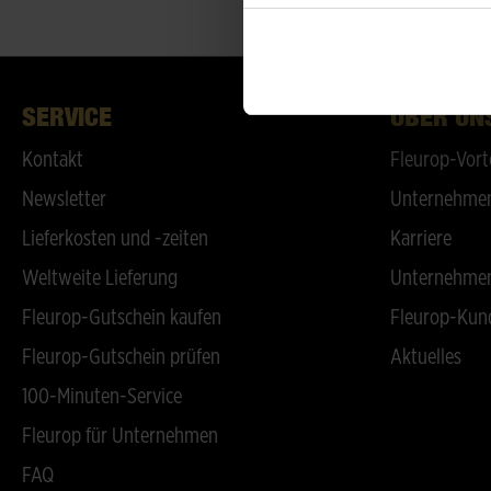
SERVICE
ÜBER UN
Kontakt
Fleurop-Vort
Newsletter
Unternehmen
Lieferkosten und -zeiten
Karriere
Weltweite Lieferung
Unternehmen
Fleurop-Gutschein kaufen
Fleurop-Kun
Fleurop-Gutschein prüfen
Aktuelles
100-Minuten-Service
Fleurop für Unternehmen
FAQ