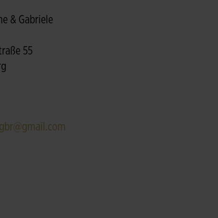
ne & Gabriele
traße 55
rg
.gbr@gmail.com