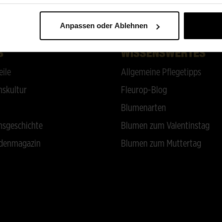
ZURÜCK NACH OBEN
Anpassen oder Ablehnen
S
WISSENSWERTES
eile
Allgemeine Pflegetipps
skultur
Fleurop-Blog
Blumenarten
sgeschichte
Blumen zum Valentinstag
denmagazin
Blumen zum Muttertag