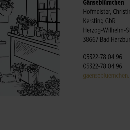
Gänseblümchen
Hofmeister, Christi
Kersting GbR
Herzog-Wilhelm-S
38667 Bad Harzbu
05322-78 04 96
05322-78 04 96
gaensebluemchen