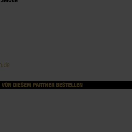
 Saloua
n.de
VON DIESEM PARTNER BESTELLEN