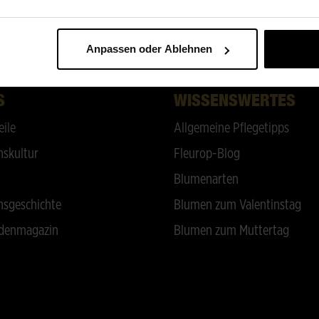
ZURÜCK NACH OBEN
Anpassen oder Ablehnen
S
WISSENSWERTES
eile
Allgemeine Pflegetipps
skultur
Fleurop-Blog
Blumenarten
sgeschichte
Blumen zum Valentinstag
denmagazin
Blumen zum Muttertag