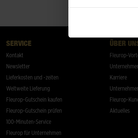
SERVICE
ÜBER UN
Kontakt
Fleurop-Vort
Newsletter
Unternehmen
Lieferkosten und -zeiten
Karriere
Weltweite Lieferung
Unternehmen
Fleurop-Gutschein kaufen
Fleurop-Kun
Fleurop-Gutschein prüfen
Aktuelles
100-Minuten-Service
Fleurop für Unternehmen