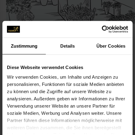
Zustimmung
Details
Über Cookies
KONTAKT
Diese Webseite verwendet Cookies
Blumenhaus V. Dümchen
Wir verwenden Cookies, um Inhalte und Anzeigen zu
Dümchen, Volker
personalisieren, Funktionen für soziale Medien anbieten
zu können und die Zugriffe auf unsere Website zu
Pyrmonter Str. 1A
analysieren. Außerdem geben wir Informationen zu Ihrer
32816 Schieder-Schwalenberg
Verwendung unserer Website an unsere Partner für
soziale Medien, Werbung und Analysen weiter. Unsere
05282-255
Partner führen diese Informationen möglicherweise mit
05282-96 92 24
weiteren Daten zusammen, die Sie ihnen bereitgestellt
volker.duemchen@gmx.de
haben oder die sie im Rahmen Ihrer Nutzung der Dienste