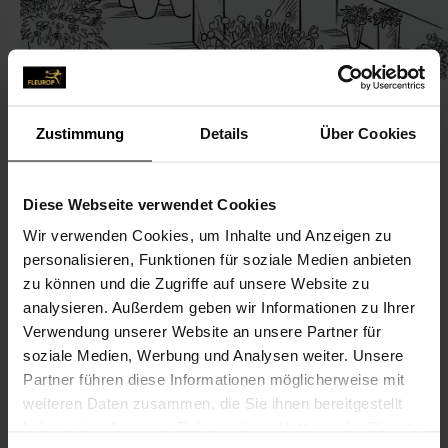
Zustimmung
Details
Über Cookies
KONTAKT
Diese Webseite verwendet Cookies
Wir verwenden Cookies, um Inhalte und Anzeigen zu
Gärtnerei Fortmann
personalisieren, Funktionen für soziale Medien anbieten
Fortmann, Anorte
zu können und die Zugriffe auf unsere Website zu
Bremer Str. 21
analysieren. Außerdem geben wir Informationen zu Ihrer
Verwendung unserer Website an unsere Partner für
49163 Bohmte
soziale Medien, Werbung und Analysen weiter. Unsere
Partner führen diese Informationen möglicherweise mit
05471-357
weiteren Daten zusammen, die Sie ihnen bereitgestellt
05471-47 97
haben oder die sie im Rahmen Ihrer Nutzung der Dienste
info@gaertnerei-fortmann.de