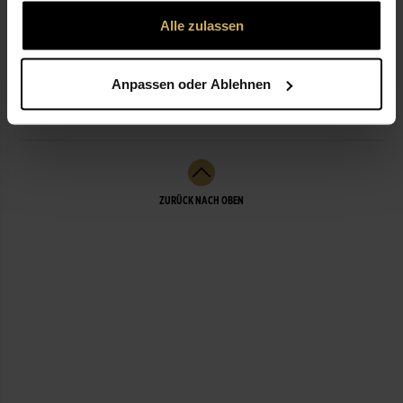
gesammelt haben.
Alle zulassen
ÖFFNUNGSZEITEN
Anpassen oder Ablehnen
LEISTUNGEN
ZURÜCK NACH OBEN