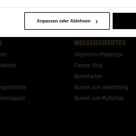
ZURÜCK NACH OBEN
Anpassen oder Ablehnen
S
WISSENSWERTES
eile
Allgemeine Pflegetipps
skultur
Fleurop-Blog
Blumenarten
sgeschichte
Blumen zum Valentinstag
denmagazin
Blumen zum Muttertag