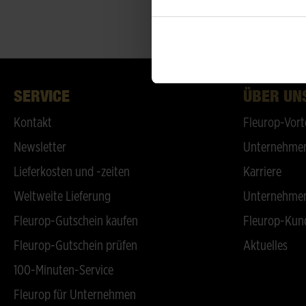
SERVICE
ÜBER UN
Kontakt
Fleurop-Vort
Newsletter
Unternehmen
Lieferkosten und -zeiten
Karriere
Weltweite Lieferung
Unternehmen
Fleurop-Gutschein kaufen
Fleurop-Kun
Fleurop-Gutschein prüfen
Aktuelles
100-Minuten-Service
Fleurop für Unternehmen