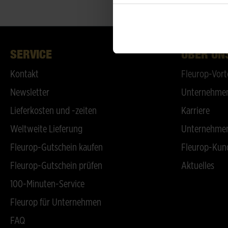
SERVICE
ÜBER UN
Kontakt
Fleurop-Vort
Newsletter
Unternehmen
Lieferkosten und -zeiten
Karriere
Weltweite Lieferung
Unternehmen
Fleurop-Gutschein kaufen
Fleurop-Kun
Fleurop-Gutschein prüfen
Aktuelles
100-Minuten-Service
Fleurop für Unternehmen
FAQ