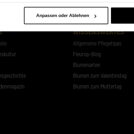
ZURÜCK NACH OBEN
Anpassen oder Ablehnen
S
WISSENSWERTES
eile
Allgemeine Pflegetipps
skultur
Fleurop-Blog
Blumenarten
sgeschichte
Blumen zum Valentinstag
denmagazin
Blumen zum Muttertag