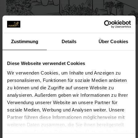
Zustimmung
Details
Über Cookies
KONTAKT
Diese Webseite verwendet Cookies
Wir verwenden Cookies, um Inhalte und Anzeigen zu
Chemnitzer blumenring
personalisieren, Funktionen für soziale Medien anbieten
Chemnitzer blumenring Einzelhandelsgesellschaft m.b.H.
zu können und die Zugriffe auf unsere Website zu
Zschopauer Str. 273
analysieren. Außerdem geben wir Informationen zu Ihrer
Verwendung unserer Website an unsere Partner für
09126 Chemnitz
soziale Medien, Werbung und Analysen weiter. Unsere
Partner führen diese Informationen möglicherweise mit
0371-3740014
weiteren Daten zusammen, die Sie ihnen bereitgestellt
0371-3740015
haben oder die sie im Rahmen Ihrer Nutzung der Dienste
info@blumenringchemnitz.de