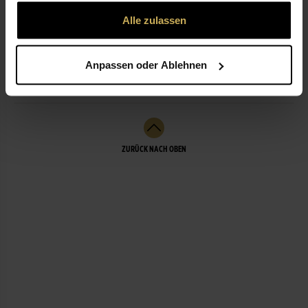
gesammelt haben.
Alle zulassen
LEISTUNGEN
Anpassen oder Ablehnen
WEITERE FILIALEN
ZURÜCK NACH OBEN