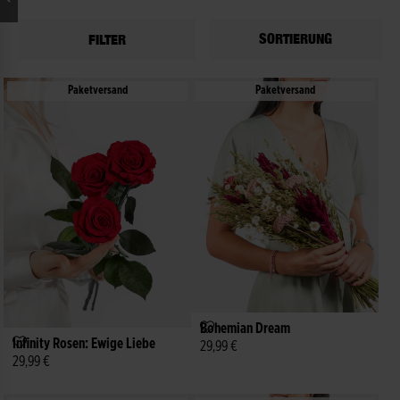
SORTIERUNG
FILTER
ne Auswahl
Paketversand
Paketversand
Bohemian Dream
Infinity Rosen: Ewige Liebe
29,99 €
29,99 €