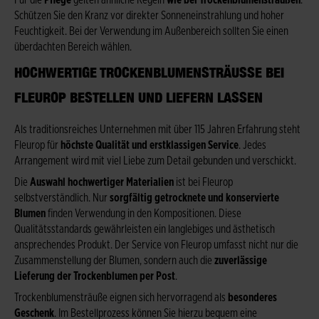
Für die
Pflege
gelten ähnliche Regeln
wie bei Trockenblumensträußen
.
Schützen Sie den Kranz vor direkter Sonneneinstrahlung und hoher
Feuchtigkeit. Bei der Verwendung im Außenbereich sollten Sie einen
überdachten Bereich wählen.
HOCHWERTIGE TROCKENBLUMENSTRÄUSSE BEI F
LEUROP BESTELLEN UND LIEFERN LASSEN
Als traditionsreiches Unternehmen mit über 115 Jahren Erfahrung steht
Fleurop für
höchste Qualität und erstklassigen Service
. Jedes
Arrangement wird mit viel Liebe zum Detail gebunden und verschickt.
Die
Auswahl hochwertiger Materialien
ist bei Fleurop
selbstverständlich. Nur
sorgfältig getrocknete und konservierte
Blumen
finden Verwendung in den Kompositionen. Diese
Qualitätsstandards gewährleisten ein langlebiges und ästhetisch
ansprechendes Produkt. Der Service von Fleurop umfasst nicht nur die
Zusammenstellung der Blumen, sondern auch die
zuverlässige
Lieferung der Trockenblumen per Post
.
Trockenblumensträuße eignen sich hervorragend als
besonderes
Geschenk
. Im Bestellprozess können Sie hierzu bequem eine