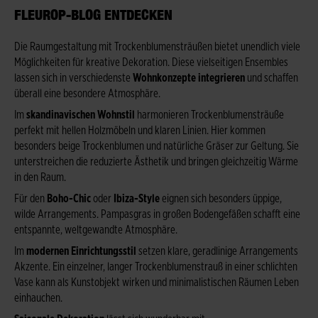
LEUROP-BLOG ENTDECKEN
Die Raumgestaltung mit Trockenblumensträußen bietet unendlich viele
Möglichkeiten für kreative Dekoration. Diese vielseitigen Ensembles
lassen sich in verschiedenste
Wohnkonzepte integrieren
und schaffen
überall eine besondere Atmosphäre.
Im
skandinavischen Wohnstil
harmonieren Trockenblumensträuße
perfekt mit hellen Holzmöbeln und klaren Linien. Hier kommen
besonders beige Trockenblumen und natürliche Gräser zur Geltung. Sie
unterstreichen die reduzierte Ästhetik und bringen gleichzeitig Wärme
in den Raum.
Für den
Boho-Chic
oder
Ibiza-Style
eignen sich besonders üppige,
wilde Arrangements. Pampasgras in großen Bodengefäßen schafft eine
entspannte, weltgewandte Atmosphäre.
Im
modernen Einrichtungsstil
setzen klare, geradlinige Arrangements
Akzente. Ein einzelner, langer Trockenblumenstrauß in einer schlichten
Vase kann als Kunstobjekt wirken und minimalistischen Räumen Leben
einhauchen.