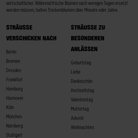
wirtschaftlicher. Während frische Blumen nach wenigen Tagen ersetzt
werden müssen, halten Trockenblumen über Monate oder Jahre.
STRÄUSSE V
STRÄUSSE ZU B
ERSCHICKEN NACH
ESONDEREN A
NLÄSSEN
Berlin
Bremen
Geburtstag
Dresden
Liebe
Frankfurt
Dankeschön
Hamburg
Hochzeitstag
Hannover
Valentinstag
Köln
Muttertag
München
Advent
Nürnberg
Weihnachten
Stuttgart