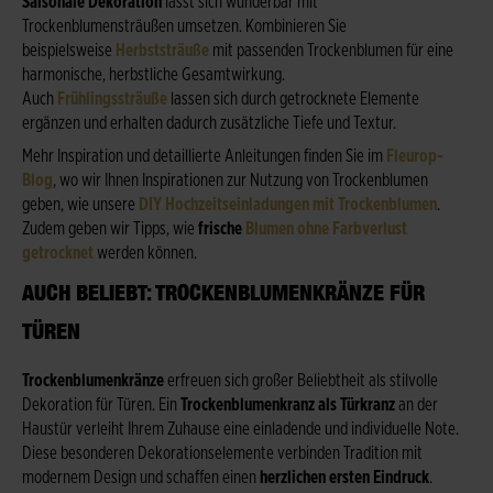
Saisonale Dekoration
lässt sich wunderbar mit
Trockenblumensträußen umsetzen. Kombinieren Sie
beispielsweise
Herbststräuße
mit passenden Trockenblumen für eine
harmonische, herbstliche Gesamtwirkung.
Auch
Frühlingssträuße
lassen sich durch getrocknete Elemente
ergänzen und erhalten dadurch zusätzliche Tiefe und Textur.
Mehr Inspiration und detaillierte Anleitungen finden Sie im
Fleurop-
Blog
, wo wir Ihnen Inspirationen zur Nutzung von Trockenblumen
geben, wie unsere
DIY Hochzeitseinladungen mit Trockenblumen
.
Zudem geben wir Tipps, wie
frische
Blumen ohne Farbverlust
getrocknet
werden können.
AUCH BELIEBT: TROCKENBLUMENKRÄNZE FÜR
TÜREN
Trockenblumenkränze
erfreuen sich großer Beliebtheit als stilvolle
Dekoration für Türen. Ein
Trockenblumenkranz als Türkranz
an der
Haustür verleiht Ihrem Zuhause eine einladende und individuelle Note.
Diese besonderen Dekorationselemente verbinden Tradition mit
modernem Design und schaffen einen
herzlichen ersten Eindruck
.