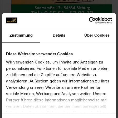
Zustimmung
Details
Über Cookies
KONTAKT
Diese Webseite verwendet Cookies
Wir verwenden Cookies, um Inhalte und Anzeigen zu
Blatt & Blüte
personalisieren, Funktionen für soziale Medien anbieten
Keil Nadine
zu können und die Zugriffe auf unsere Website zu
Saarstr. 17
analysieren. Außerdem geben wir Informationen zu Ihrer
Verwendung unserer Website an unsere Partner für
54634 Bitburg
soziale Medien, Werbung und Analysen weiter. Unsere
Partner führen diese Informationen möglicherweise mit
06561-67 03 33
weiteren Daten zusammen, die Sie ihnen bereitgestellt
haben oder die sie im Rahmen Ihrer Nutzung der Dienste
info@blatt-und-bluete.eu