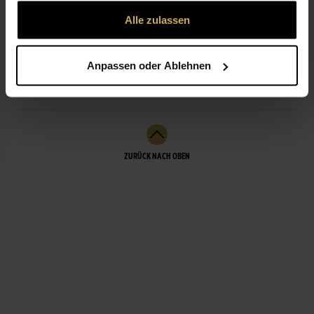
gesammelt haben.
Alle zulassen
ÖFFNUNGSZEITEN
Anpassen oder Ablehnen
LEISTUNGEN
ZURÜCK NACH OBEN