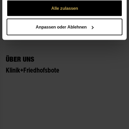
gesammelt haben.
Alle zulassen
ÖFFNUNGSZEITEN
Anpassen oder Ablehnen
LEISTUNGEN
ÜBER UNS
Klinik+Friedhofsbote