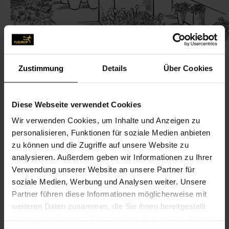
Zustimmung
Details
Über Cookies
KONTAKT
Diese Webseite verwendet Cookies
Wir verwenden Cookies, um Inhalte und Anzeigen zu
CITY-Fleur Blumenhandel
personalisieren, Funktionen für soziale Medien anbieten
CITY-Fleur. Blumen Madeliefje
zu können und die Zugriffe auf unsere Website zu
Rathausallee 16
analysieren. Außerdem geben wir Informationen zu Ihrer
Verwendung unserer Website an unsere Partner für
53757 Sankt Augustin
soziale Medien, Werbung und Analysen weiter. Unsere
Partner führen diese Informationen möglicherweise mit
02241-944 77 55
weiteren Daten zusammen, die Sie ihnen bereitgestellt
02241-944 77 56
haben oder die sie im Rahmen Ihrer Nutzung der Dienste
city-fleur@t-online.de