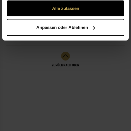
gesammelt haben.
Alle zulassen
ÖFFNUNGSZEITEN
Anpassen oder Ablehnen
LEISTUNGEN
ZURÜCK NACH OBEN