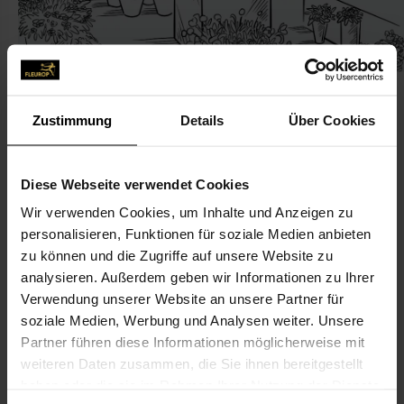
Zustimmung
Details
Über Cookies
KONTAKT
Diese Webseite verwendet Cookies
Wir verwenden Cookies, um Inhalte und Anzeigen zu
Das Blumenwerk
personalisieren, Funktionen für soziale Medien anbieten
Christian, von Wieding
zu können und die Zugriffe auf unsere Website zu
Heemstr. 5
analysieren. Außerdem geben wir Informationen zu Ihrer
Verwendung unserer Website an unsere Partner für
27793 Wildeshausen
soziale Medien, Werbung und Analysen weiter. Unsere
Partner führen diese Informationen möglicherweise mit
04431-747 06 45
weiteren Daten zusammen, die Sie ihnen bereitgestellt
haben oder die sie im Rahmen Ihrer Nutzung der Dienste
kontakt@dasblumen-werk.de