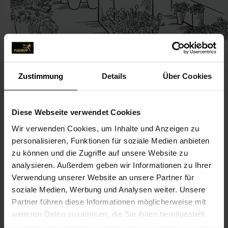
Zustimmung
Details
Über Cookies
KONTAKT
Diese Webseite verwendet Cookies
Treibhaus
Wir verwenden Cookies, um Inhalte und Anzeigen zu
personalisieren, Funktionen für soziale Medien anbieten
Endres, Claudia
zu können und die Zugriffe auf unsere Website zu
Seckenheimer Str. 140
analysieren. Außerdem geben wir Informationen zu Ihrer
68165 Mannheim
Verwendung unserer Website an unsere Partner für
soziale Medien, Werbung und Analysen weiter. Unsere
0621-44 23 81
Partner führen diese Informationen möglicherweise mit
0621-44 23 82
weiteren Daten zusammen, die Sie ihnen bereitgestellt
haben oder die sie im Rahmen Ihrer Nutzung der Dienste
treibhausmannheim@yahoo.de