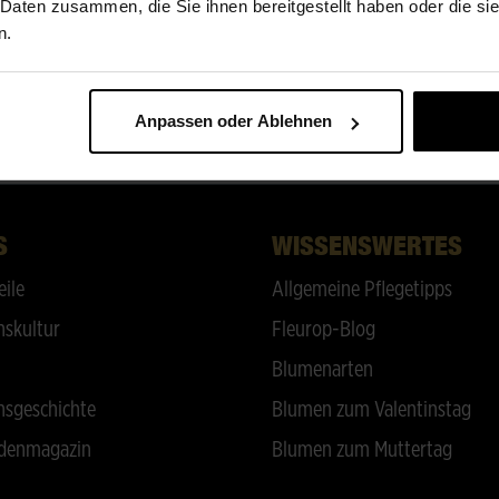
 Daten zusammen, die Sie ihnen bereitgestellt haben oder die s
Wir lieben Blumen!
n.
Anpassen oder Ablehnen
ZURÜCK NACH OBEN
S
WISSENSWERTES
eile
Allgemeine Pflegetipps
skultur
Fleurop-Blog
Blumenarten
sgeschichte
Blumen zum Valentinstag
denmagazin
Blumen zum Muttertag