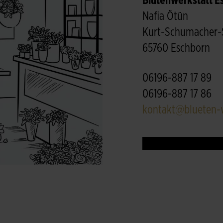
Blütenwerkstatt E
Nafia Ötün
Kurt-Schumacher-S
65760 Eschborn
06196-887 17 89
06196-887 17 86
kontakt@blueten-w