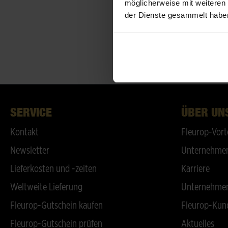
möglicherweise mit weiteren
der Dienste gesammelt habe
SERVICE
ÜBER UN
Kontakt
Fleurop-Vort
Newsletter
Unternehmen
Lieferkosten und -zeiten
Karriere
Weltweite Lieferung
Unternehmen
Fleurop-Gutschein kaufen
Fleurop-Kun
Fleurop-Gutschein prüfen
Aktuelles