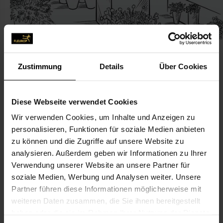
Zustimmung
Details
Über Cookies
KONTAKT
Diese Webseite verwendet Cookies
Wir verwenden Cookies, um Inhalte und Anzeigen zu
Blumen im Lehel
personalisieren, Funktionen für soziale Medien anbieten
Merlin, Manuela
zu können und die Zugriffe auf unsere Website zu
Triftstr. 10
analysieren. Außerdem geben wir Informationen zu Ihrer
Verwendung unserer Website an unsere Partner für
80538 München
soziale Medien, Werbung und Analysen weiter. Unsere
Partner führen diese Informationen möglicherweise mit
089-22 32 79
weiteren Daten zusammen, die Sie ihnen bereitgestellt
089-2166 83 13
haben oder die sie im Rahmen Ihrer Nutzung der Dienste
bestellung@blumen-im-lehel.de