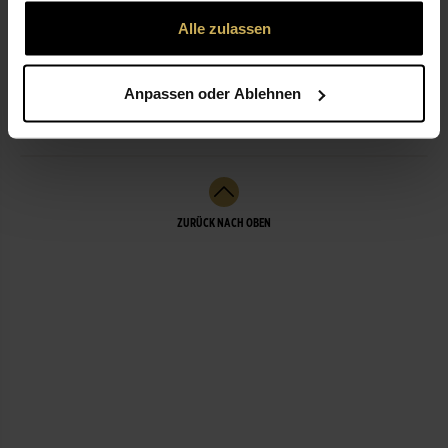
gesammelt haben.
Alle zulassen
ÖFFNUNGSZEITEN
Anpassen oder Ablehnen
LEISTUNGEN
ZURÜCK NACH OBEN