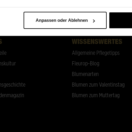
ZURÜCK NACH OBEN
Anpassen oder Ablehnen
S
WISSENSWERTES
eile
Allgemeine Pflegetipps
skultur
Fleurop-Blog
Blumenarten
sgeschichte
Blumen zum Valentinstag
denmagazin
Blumen zum Muttertag