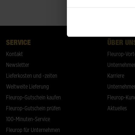
SERVICE
ÜBER UN
Kontakt
Fleurop-Vort
Newsletter
Unternehmen
Lieferkosten und -zeiten
Karriere
Weltweite Lieferung
Unternehmen
Fleurop-Gutschein kaufen
Fleurop-Kun
Fleurop-Gutschein prüfen
Aktuelles
100-Minuten-Service
Fleurop für Unternehmen