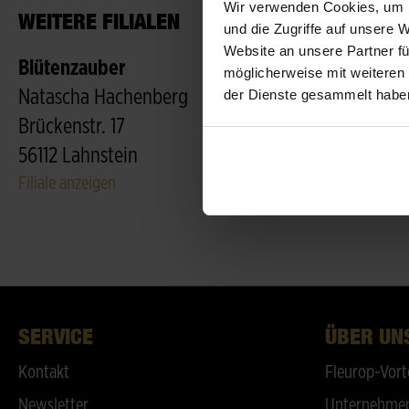
Wir verwenden Cookies, um I
WEITERE FILIALEN
und die Zugriffe auf unsere 
Website an unsere Partner fü
Blütenzauber
möglicherweise mit weiteren
der Dienste gesammelt habe
Natascha Hachenberg
Brückenstr. 17
56112 Lahnstein
Filiale anzeigen
SERVICE
ÜBER UN
Kontakt
Fleurop-Vort
Newsletter
Unternehmen