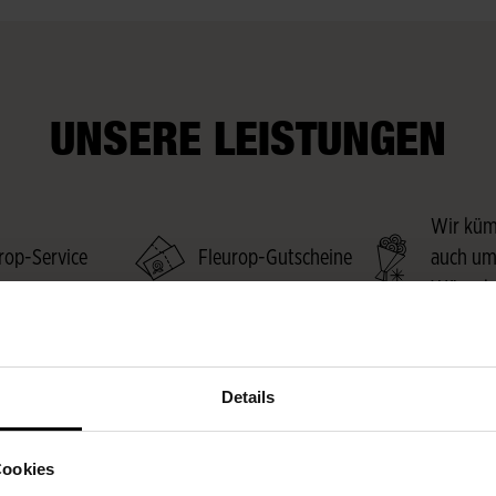
UNSERE LEISTUNGEN
Wir kü
rop-Service
Fleurop-Gutscheine
auch um
Wünsch
Details
Cookies