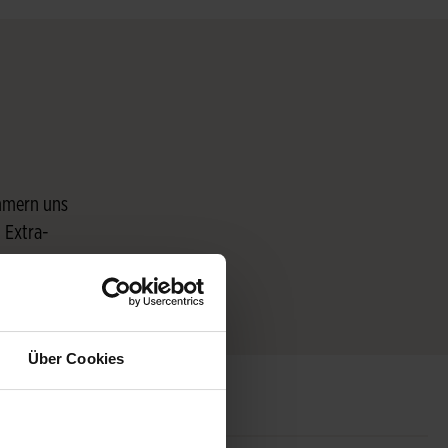
mmern uns
 Extra-
e
Über Cookies