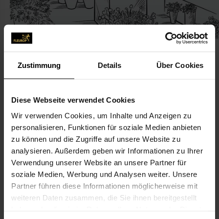
Zustimmung
Details
Über Cookies
KONTAKT
Diese Webseite verwendet Cookies
Wir verwenden Cookies, um Inhalte und Anzeigen zu
Blumen und Accessoires
personalisieren, Funktionen für soziale Medien anbieten
Kaynig-Ressel, Jutta
zu können und die Zugriffe auf unsere Website zu
Bahnhofstr. 160
analysieren. Außerdem geben wir Informationen zu Ihrer
Verwendung unserer Website an unsere Partner für
40883 Ratingen
soziale Medien, Werbung und Analysen weiter. Unsere
Partner führen diese Informationen möglicherweise mit
02102-602 15
weiteren Daten zusammen, die Sie ihnen bereitgestellt
02102-663 96
haben oder die sie im Rahmen Ihrer Nutzung der Dienste
blumen-Kaynig-Ressel@t-online.de