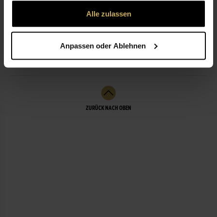
gesammelt haben.
Alle zulassen
ÖFFNUNGSZEITEN
Anpassen oder Ablehnen
LEISTUNGEN
ZURÜCK NACH OBEN