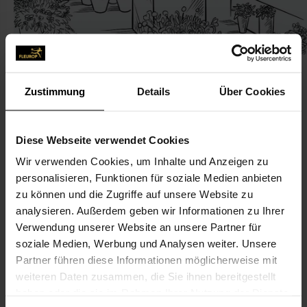
Zustimmung
Details
Über Cookies
KONTAKT
Diese Webseite verwendet Cookies
Wir verwenden Cookies, um Inhalte und Anzeigen zu
Blumen Marx
personalisieren, Funktionen für soziale Medien anbieten
Marx, Petra
zu können und die Zugriffe auf unsere Website zu
Lüddigstr 33b
analysieren. Außerdem geben wir Informationen zu Ihrer
Verwendung unserer Website an unsere Partner für
53332 Bornheim
soziale Medien, Werbung und Analysen weiter. Unsere
Partner führen diese Informationen möglicherweise mit
02227-42 88
weiteren Daten zusammen, die Sie ihnen bereitgestellt
haben oder die sie im Rahmen Ihrer Nutzung der Dienste
Blumen-Marx@web.de