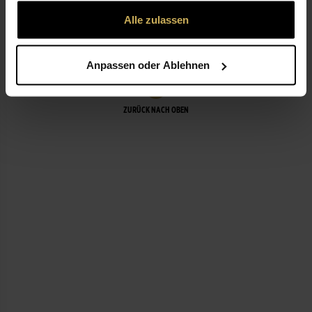
gesammelt haben.
Alle zulassen
LEISTUNGEN
Anpassen oder Ablehnen
ZURÜCK NACH OBEN