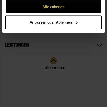
gesammelt haben.
Alle zulassen
ÖFFNUNGSZEITEN
Anpassen oder Ablehnen
NICHT LIEFERBEREIT
LEISTUNGEN
ZURÜCK NACH OBEN