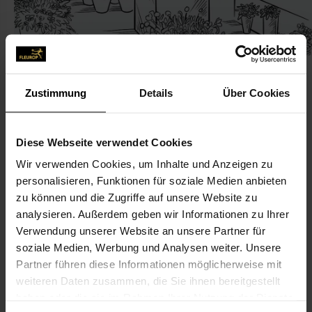
Zustimmung
Details
Über Cookies
KONTAKT
Diese Webseite verwendet Cookies
Wir verwenden Cookies, um Inhalte und Anzeigen zu
Der Gärtner bringt's.....
personalisieren, Funktionen für soziale Medien anbieten
Naumann, Frank, Der Gärtner bringt's.....
zu können und die Zugriffe auf unsere Website zu
Hofer Str. 74
analysieren. Außerdem geben wir Informationen zu Ihrer
Verwendung unserer Website an unsere Partner für
09224 Chemnitz-Mittelbach
soziale Medien, Werbung und Analysen weiter. Unsere
Partner führen diese Informationen möglicherweise mit
0371-85 56 40
weiteren Daten zusammen, die Sie ihnen bereitgestellt
0371-810 29 03
haben oder die sie im Rahmen Ihrer Nutzung der Dienste
dergaertner-bringts@gmx.de