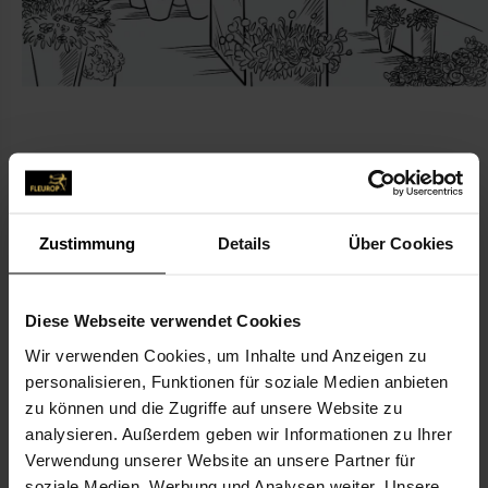
KONTAKT
Zustimmung
Details
Über Cookies
Gärtnerei Raff
Seidler, Michaela
Diese Webseite verwendet Cookies
Korinnaweg 64
Wir verwenden Cookies, um Inhalte und Anzeigen zu
70597 Stuttgart
personalisieren, Funktionen für soziale Medien anbieten
zu können und die Zugriffe auf unsere Website zu
0711-767 053 115
analysieren. Außerdem geben wir Informationen zu Ihrer
0711-767053116
Verwendung unserer Website an unsere Partner für
info@gaertnerei-raff.de
soziale Medien, Werbung und Analysen weiter. Unsere