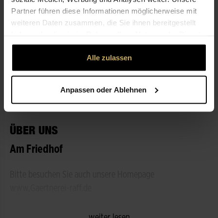
Partner führen diese Informationen möglicherweise mit
weiteren Daten zusammen, die Sie ihnen bereitgestellt
ÖFFNUNGSZEITEN
haben oder die sie im Rahmen Ihrer Nutzung der Dienste
gesammelt haben.
Alle zulassen
NICHT LIEFERBEREIT
Anpassen oder Ablehnen
LEISTUNGEN
ÜBER UNS
Am Friedhof
Bitte besuchen Sie auch unsere Homepage
www.Gaertnerei-raff.de
weiter lesen